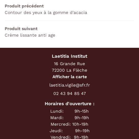
Produit précédent
Contour des yeux à la gomme d'acacia
AVIS
Restez infor
Produit suivant
ACTUALITÉS
INSCRIPTION NEWS
Crème lissante anti age
CONTACT
Laetitia Institut
16 Grande Rue
72200 La Flèche
Afficher la carte
02 43 94 85 47
Horaires d'ouverture :
Lundi: 9h-15h
Mardi: 9h-19h
Mercredi: 10h-19h
Jeudi: 9h-19h
Vendredi: 9h-19h