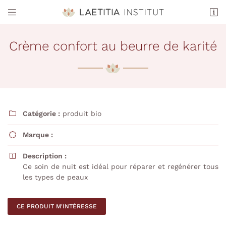


16 Grande Rue
72200 La Flèche
Crème confort au beurre de karité
02 43 94 85 47
Catégorie :
produit bio

Marque :

Adresse email de réception

Description :

Ce soin de nuit est idéal pour réparer et regénérer tous
les types de peaux
Recopier le code ci-contre

Rafraîchir le captcha

CE PRODUIT M'INTÉRESSE