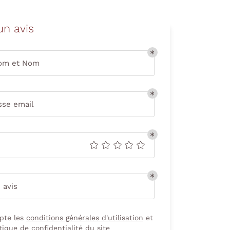
un avis
om et Nom
sse email
 avis
pte les
conditions générales d'utilisation
et
tique de confidentialité
du site