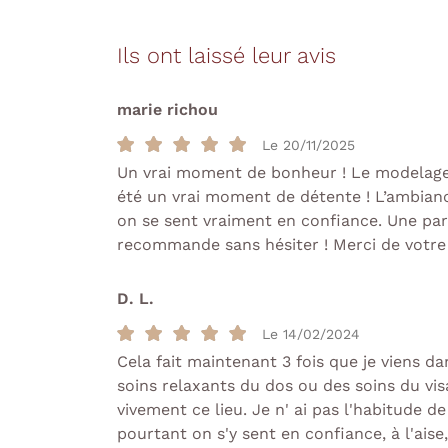
Recopier le code ci-contre

Ils ont laissé leur avis
Rafraîchir le captcha

En cochant cette case, vous consentez à recevoir nos propositions
marie richou
commerciales à l'adresse email indiqué ci-dessus. Vous pouvez vous 
à tout moment en utilisant
le formulaire de désinscription
.
Le 20/11/2025
Un vrai moment de bonheur ! Le modelage
INSCRIPTION
été un vrai moment de détente ! L’ambianc
on se sent vraiment en confiance. Une pa
recommande sans hésiter ! Merci de votre 
D. L.
Le 14/02/2024
Cela fait maintenant 3 fois que je viens da
soins relaxants du dos ou des soins du v
vivement ce lieu. Je n' ai pas l'habitude d
pourtant on s'y sent en confiance, à l'aise