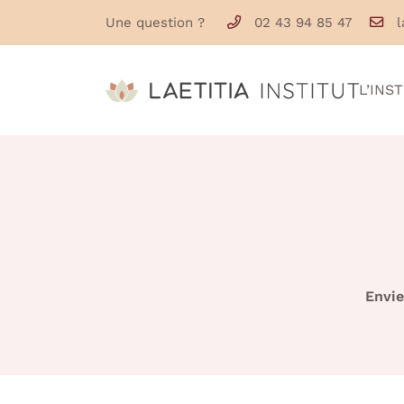
Une question ?
02 43 94 85 47
16 Grande Rue
72200 La Flèche
02 43 94 85 47
L’INS
Envie
Adresse email de réception
